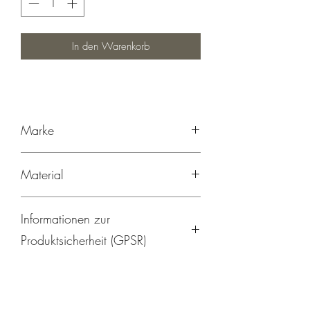
In den Warenkorb
Marke
mapaki.berlin, handgenäht in berlin
Material
95% Baumwolle, 5% Elasthan
Informationen zur
Produktsicherheit (GPSR)
Hersteller:
mapaki.berlin
Helene Rotthaus