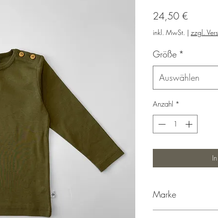
Preis
24,50 €
inkl. MwSt.
|
zzgl. Ver
Größe
*
Auswählen
Anzahl
*
I
Marke
Leela Cotton, Hergeste