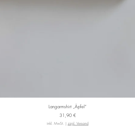
Schnellansicht
Langarmshirt „Äpfel“
Preis
31,90 €
inkl. MwSt.
|
zzgl. Versand