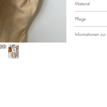
Material
95% Baumwolle, 5% 
Pflege
Maschinenwäsche
Informationen zur
Nicht bleichen
Bügeln bei niedri
Hersteller:
Nicht im Trockner 
mapaki.berlin
Vor dem ersten T
Helene Rotthaus
Breitenbachplatz 17
14195 Berlin
Deutschland
Email: info@mapakibe