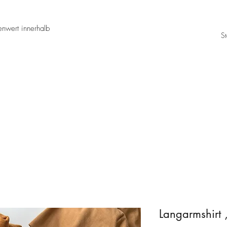
nwert innerhalb
St
Langarmshirt