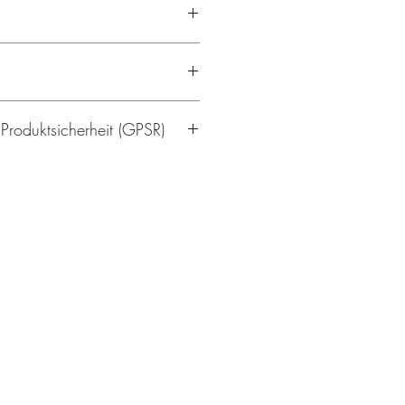
Elasthan
 bei 40 °C
 Produktsicherheit (GPSR)
ger Temperatur
trocknen
ragen waschen
/19
rlin.de