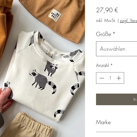
Preis
27,90 €
inkl. MwSt.
|
zzgl. Ver
Größe
*
Auswählen
Anzahl
*
I
Marke
mapaki.berlin, handge