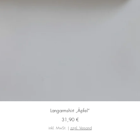
Schnellansicht
Langarmshirt „Äpfel“
Preis
31,90 €
inkl. MwSt.
|
zzgl. Versand