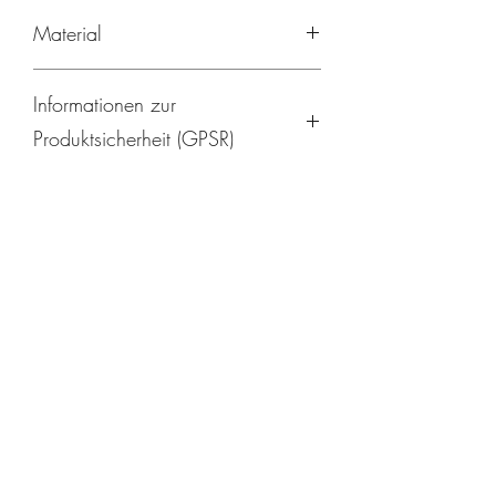
59209-148700/0061
Material
97% Baumwolle, 3% Elasthan
Informationen zur
Produktsicherheit (GPSR)
Hersteller:
maximo – Strickmoden Bruno Barthel
GmbH & Co. KG
Clemens‑Winkler‑Straße 6a
09116 Chemnitz
Deutschland
Telefon: +49 371 81551‑0
E‑Mail: info@maximo‑strickmoden.de
Website: https://www.maximo‑strickmo
den.de