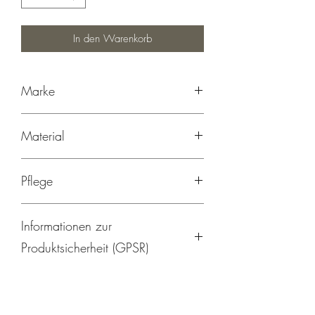
In den Warenkorb
Marke
Mapaki.berlin, Hergestellt in Berlin
Material
100% Baumwolle
Pflege
Maschinenwäsche bei 40 °C
Informationen zur
Nicht bleichen
Bügeln bei niedriger Temperatur
Produktsicherheit (GPSR)
Nicht im Trockner trocknen
Vor dem ersten Tragen waschen
Hersteller:
mapaki.berlin
Helene Rotthaus