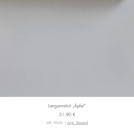
Schnellansicht
Langarmshirt „Äpfel“
Preis
31,90 €
inkl. MwSt.
|
zzgl. Versand