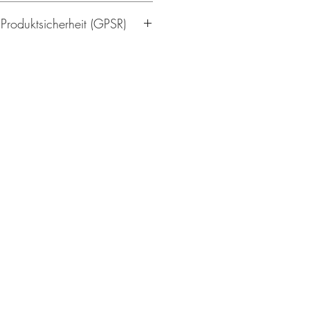
 Produktsicherheit (GPSR)
/19
rlin.de
kleinen Knöpfen versehen. Bitte vor
 ob die Knöpfe fest sitzen. Nur
rwachsenen verwenden.
kleinen Knöpfen versehen. Bitte vor
 ob die Knöpfe fest sitzen. Nur
rwachsenen verwenden.