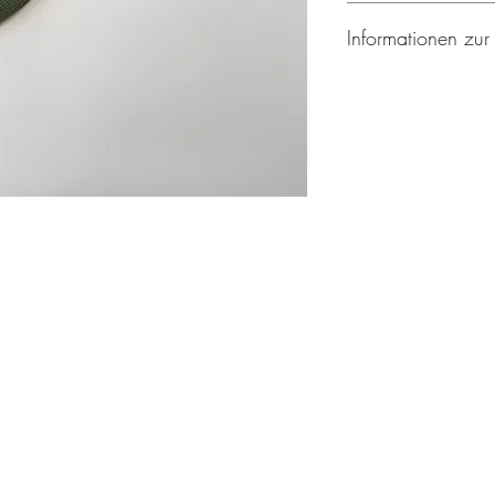
100% Baumwolle
Informationen zur
Hersteller:
mapaki.berlin
Helene Rotthaus
Breitenbachplatz 17
14195 Berlin
Deutschland
Email: info@mapakibe
Sicherheitshinweis:
Die Latzhose ist mit 
jedem Tragen prüfen,
unter Aufsicht von E
Sicherheitshinweis:
Die Latzhose ist mit 
jedem Tragen prüfen,
unter Aufsicht von E