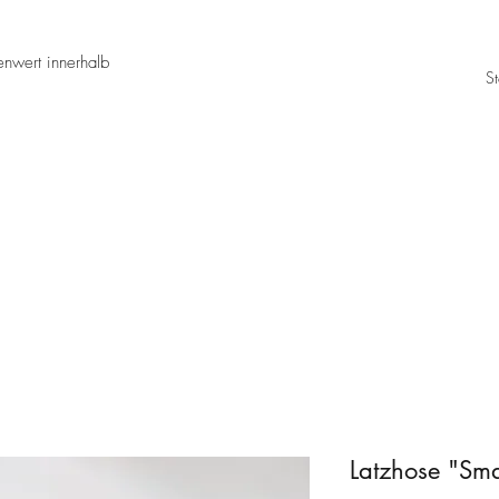
nwert innerhalb
St
Latzhose "Sm