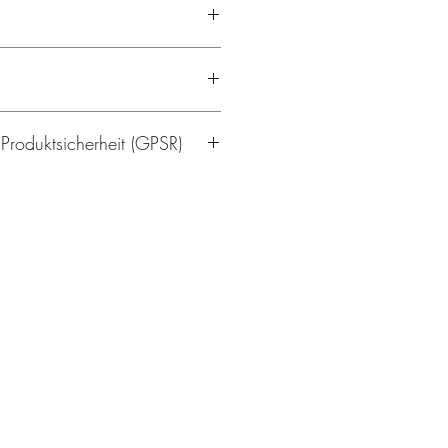
Elasthan
 bei 40 °C
 Produktsicherheit (GPSR)
ger Temperatur
trocknen
ragen waschen
/19
rlin.de