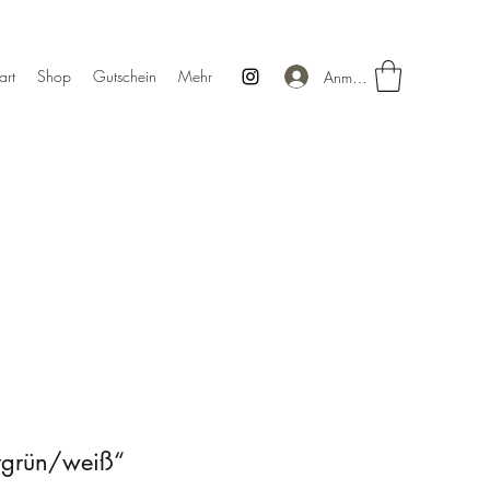
art
Shop
Gutschein
Mehr
Anmelden
ivgrün/weiß“