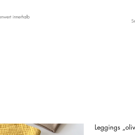
nwert innerhalb
St
Leggings „ol