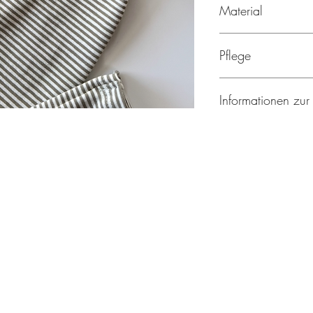
Material
95% Baumwolle, 5% 
Pflege
Maschinenwäsche
Informationen zur
Nicht bleichen
Bügeln bei niedri
Hersteller:
Nicht im Trockner 
mapaki.berlin
Vor dem ersten T
Helene Rotthaus
Breitenbachplatz 17
14195 Berlin
Deutschland
Email: info@mapakibe