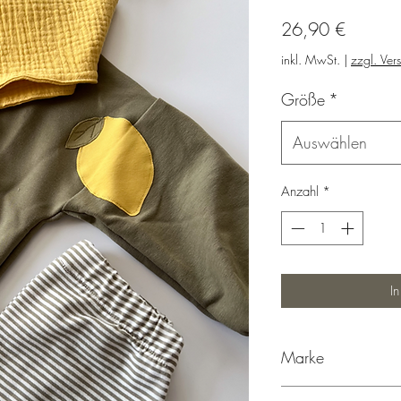
Preis
26,90 €
inkl. MwSt.
|
zzgl. Ver
Größe
*
Auswählen
Anzahl
*
I
Marke
Mapaki.berlin, Hergest