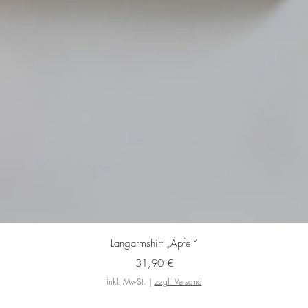
Schnellansicht
Langarmshirt „Äpfel“
Preis
31,90 €
inkl. MwSt.
|
zzgl. Versand