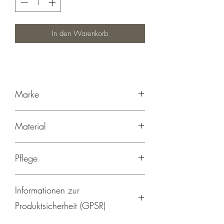
In den Warenkorb
Marke
Mapaki.berlin, Hergestellt in Berlin
Material
95% Baumwolle, 5% Elasthan
Pflege
Maschinenwäsche bei 40 °C
Informationen zur
Nicht bleichen
Bügeln bei niedriger Temperatur
Produktsicherheit (GPSR)
Nicht im Trockner trocknen
Vor dem ersten Tragen waschen