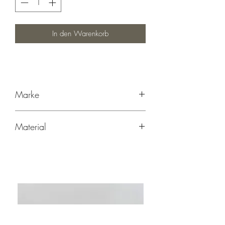
In den Warenkorb
Marke
mapaki.berlin, handgenäht in berlin
Material
95% Baumwolle, 5% Elasthan