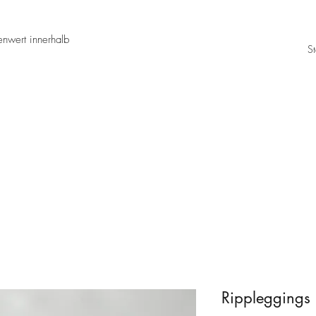
nwert innerhalb
St
Rippleggings 