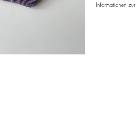
Informationen zur
Hersteller:
mapaki.berlin
Helene Rotthaus
Breitenbachplatz 17
14195 Berlin
Deutschland
Email: info@mapakibe