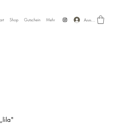
art
Shop
Gutschein
Mehr
Anmelden
„lila"