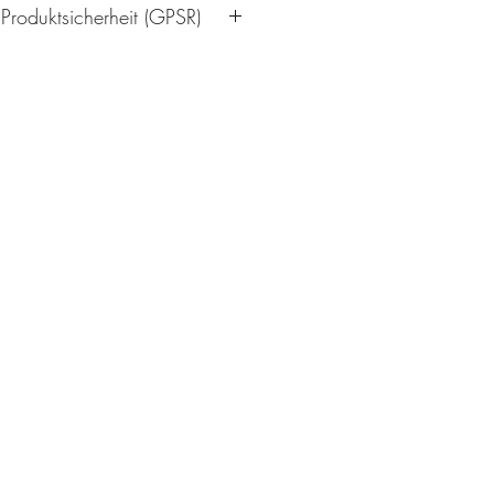
 Produktsicherheit (GPSR)
/19
rlin.de