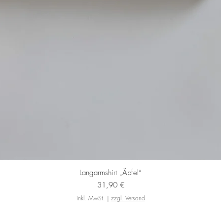
Schnellansicht
Langarmshirt „Äpfel“
Preis
31,90 €
inkl. MwSt.
|
zzgl. Versand