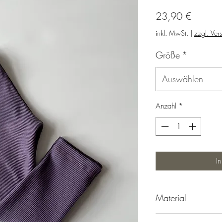
Preis
23,90 €
inkl. MwSt.
|
zzgl. Ver
Größe
*
Auswählen
Anzahl
*
I
Material
95% Baumwolle, 5% 