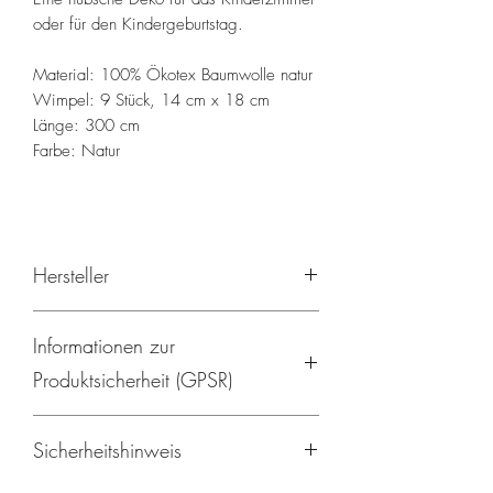
oder für den Kindergeburtstag.
Material: 100% Ökotex Baumwolle natur
Wimpel: 9 Stück, 14 cm x 18 cm
Länge: 300 cm
Farbe: Natur
Hersteller
Mywoodystyle, Deutschland
Informationen zur
Produktsicherheit (GPSR)
Hersteller:
Sicherheitshinweis
MYWOODYSTYLE
Karl-Weiß-Straße 3B