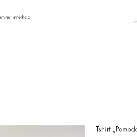
nwert innerhalb
St
Tshirt „Pomod