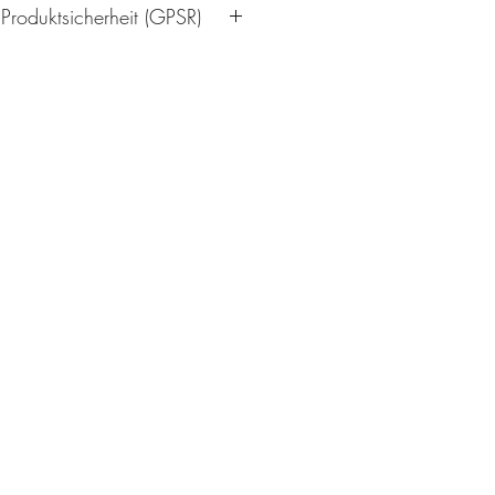
 Produktsicherheit (GPSR)
/19
rlin.de