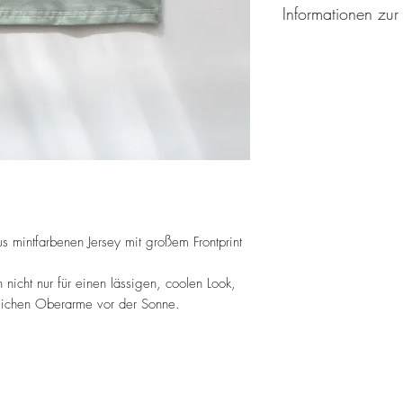
Informationen zur
Hersteller:
mapaki.berlin
Helene Rotthaus
Breitenbachplatz 17
14195 Berlin
Deutschland
Email: info@mapakibe
s mintfarbenen Jersey mit großem Frontprint
 nicht nur für einen lässigen, coolen Look,
dlichen Oberarme vor der Sonne.