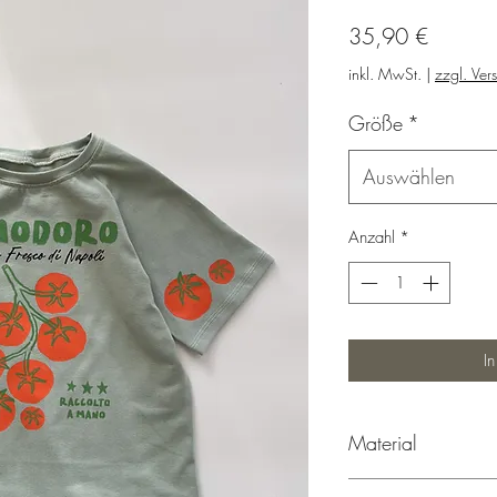
Preis
35,90 €
inkl. MwSt.
|
zzgl. Ver
Größe
*
Auswählen
Anzahl
*
I
Material
95% Baumwolle, 5% 